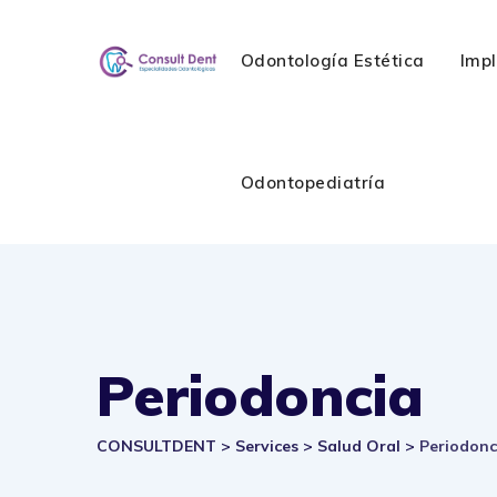
Skip
to
Odontología Estética
Imp
content
Odontopediatría
Periodoncia
CONSULTDENT
>
Services
>
Salud Oral
>
Periodonc