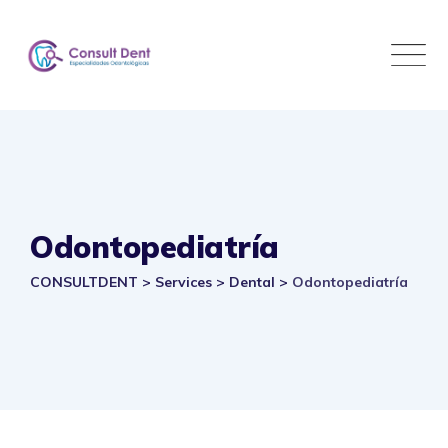
Skip
to
content
Odontopediatría
CONSULTDENT
>
Services
>
Dental
>
Odontopediatría