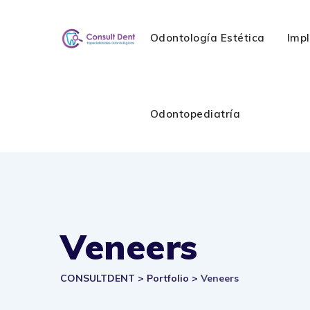
Skip
to
Odontología Estética
Imp
content
Odontopediatría
Veneers
CONSULTDENT
>
Portfolio
>
Veneers