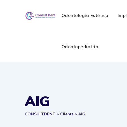
Skip
to
Odontología Estética
Imp
content
Odontopediatría
AIG
CONSULTDENT
>
Clients
>
AIG